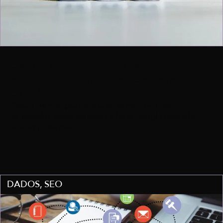
Saúde do domínio do site: Como
avaliar e sua importância para
SEO/GEO
Descubra por que um site lento ou com links
quebrados afasta visitantes e faz o Google esconder
sua empresa das
DADOS
,
SEO