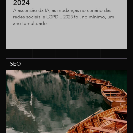
2024
A ascensão da IA, as mudanças no cenário das
redes sociais, a LGPD... 2023 foi, no mínimo, um
ano tumultuado.
SEO